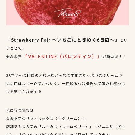
「Strawberry Fair ～いちごにときめく6日間～」
とい
うことで、
「VALENTINE（バレンティン）」
会場限定
が新登場！！
38すい〜つ自慢のふわふわど〜なつ生地にたっぷりのクリーム♡
見た目はルビー色でかわいく、一口頬張れば摘みたて苺の甘酸っぱ
さを感じられます♪
他にも会場では
会場限定の「フィリックス（生クリーム）」、
店舗でも大人気の「ルーカス（ストロベリー）」「ダニエル（チョ
コ）」「ジョセフ（ピスタチオ）」をご用意しております。