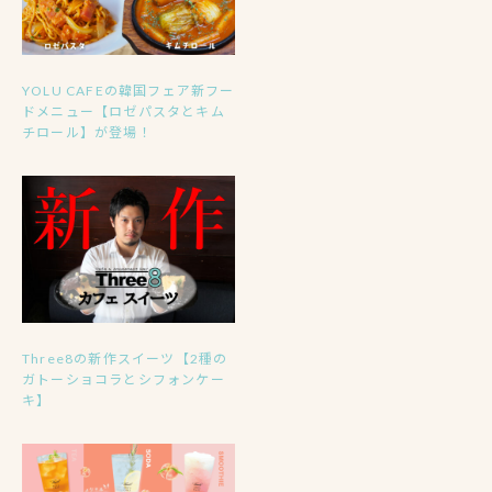
YOLU CAFEの韓国フェア新フー
ドメニュー【ロゼパスタとキム
チロール】が登場！
Three8の新作スイーツ【2種の
ガトーショコラとシフォンケー
キ】