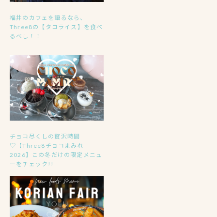
福井のカフェを語るなら、
Three8の【タコライス】を食べ
るべし！！
チョコ尽くしの贅沢時間
♡【Three8チョコまみれ
2026】この冬だけの限定メニュ
ーをチェック!!