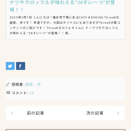
ナツやクロッフルが味わえる”38すい～つ”が登
場！！
2025年3月7日 こんにちは！福井市下馬にあるCAFE＆DINING Three8の
店長、渉です！ 早速ですが、今回はタイトルにもありますがThree8の新コ
ンテンツのご紹介です！ Three8のカフェタイムに ドーナツやクロッフル
が味わえる "38すい～つ"が登場！！ 楽...
投稿者:
店長：渉
コメント:
14
前の記事
次の記事